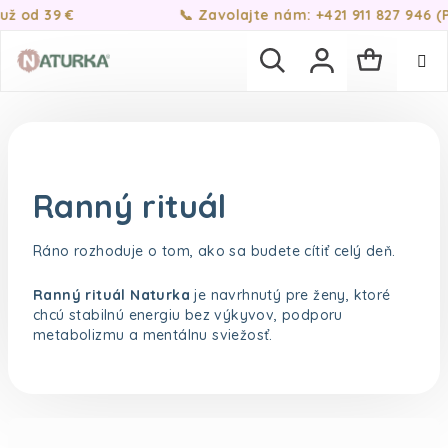
Prejsť na obsah
d 39 €
📞 Zavolajte nám: +421 911 827 946 (Po-Pi
Nákupn
Hľadať
Prihlásenie
Ranný rituál
Ráno rozhoduje o tom, ako sa budete cítiť celý deň.
Ranný rituál Naturka
je navrhnutý pre ženy, ktoré
chcú stabilnú energiu bez výkyvov, podporu
metabolizmu a mentálnu sviežosť.
Radenie produktov