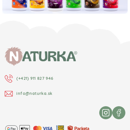
Zápätie
(+421) 911 827 946
info@naturka.sk