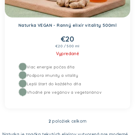
Naturka VEGAN - Ranný elixír vitality 500ml
€20
Jednotková cena:
€20 / 500 ml
Vypredané
Viac energie počas dňa
Podpora imunity a vitality
Lepší štart do každého dňa
Vhodné pre vegánov a vegetariánov
2
položiek celkom
Ovládacie prvky výpis
Naturka je značka tekutých elixírov vytvorená pre moderné