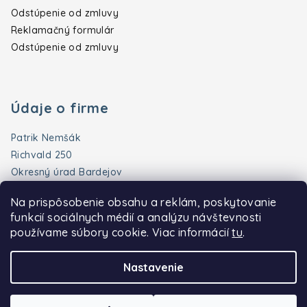
Odstúpenie od zmluvy
Reklamačný formulár
Odstúpenie od zmluvy
Údaje o firme
Patrik Nemšák
Richvald 250
Okresný úrad Bardejov
Slovenská republika
Na prispôsobenie obsahu a reklám, poskytovanie
IČO:
56438826
funkcií sociálnych médií a analýzu návštevnosti
DIČ:
1086030418
používame súbory cookie. Viac informácií
tu
.
Nie som platca DPH
Nastavenie
Copyright 2026
Naturka
. Všetky práva vyhradené.
Upraviť
nastavenie cookies