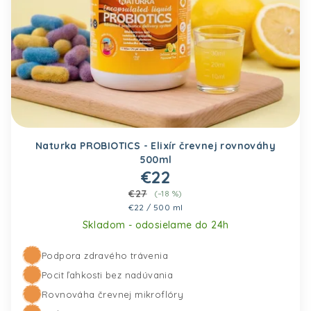
Naturka PROBIOTICS - Elixír črevnej rovnováhy
500ml
€22
€27
(–18 %)
Jednotková cena:
€22 / 500 ml
Skladom - odosielame do 24h
Podpora zdravého trávenia
Pridať do košíka
Pocit ľahkosti bez nadúvania
Rovnováha črevnej mikroflóry