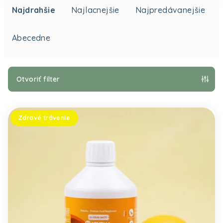
Najdrahšie
Najlacnejšie
Najpredávanejšie
Abecedne
Otvoriť filter
Výpis produktov
Zdravé trávenie
Prie