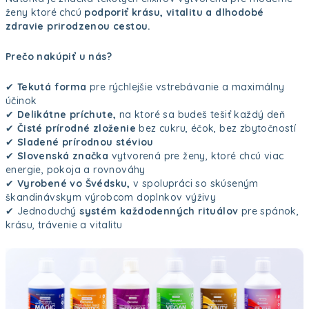
ženy ktoré chcú
podporiť krásu, vitalitu a dlhodobé
zdravie prirodzenou cestou.
Prečo nakúpiť u nás?
✔
Tekutá forma
pre rýchlejšie vstrebávanie a maximálny
účinok
✔
Delikátne príchute,
na ktoré sa budeš tešiť každý deň
✔
Čisté prírodné zloženie
bez cukru, éčok, bez zbytočností
✔
Sladené prírodnou stéviou
✔
Slovenská značka
vytvorená pre ženy, ktoré chcú viac
energie, pokoja a rovnováhy
✔
Vyrobené vo Švédsku,
v spolupráci so skúseným
škandinávskym výrobcom doplnkov výživy
✔ Jednoduchý
systém každodenných rituálov
pre spánok,
krásu, trávenie a vitalitu