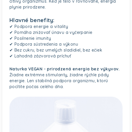
citlivý organizmus. Keď je telo v rovnováhe, energia
plynie prirodzene.
Hlavné benefity:
✔ Podpora energie a vitality
✔ Pomáha znižovať únavu a vyčerpanie
✔ Posilnenie imunity
✔ Podpora sústredenia a výkonu
✔ Bez cukru, bez umelých sladidiel, bez ečiek
✔ Lahodná zázvorová príchuť
Naturka VEGAN - prirodzená energia bez výkyvov.
Žiadne extrémne stimulanty, žiadne rýchle pády
energie. Len stabilná podpora organizmu, ktorú
pocítite počas celého dňa.