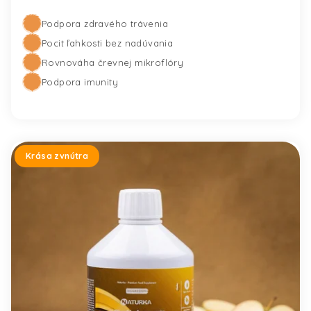
Podpora zdravého trávenia
Pridať do košíka
Pocit ľahkosti bez nadúvania
Rovnováha črevnej mikroflóry
Podpora imunity
Krása zvnútra
Prie