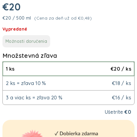
€20
Jednotková cena:
€20 / 500 ml
(Cena za deň už od €0,48)
Vypredané
Možnosti doručenia
Množstevná zľava
1 ks
€20
/ ks
2 ks = zľava 10 %
€18
/ ks
3 a viac ks = zľava 20 %
€16
/ ks
Ušetríte
€0