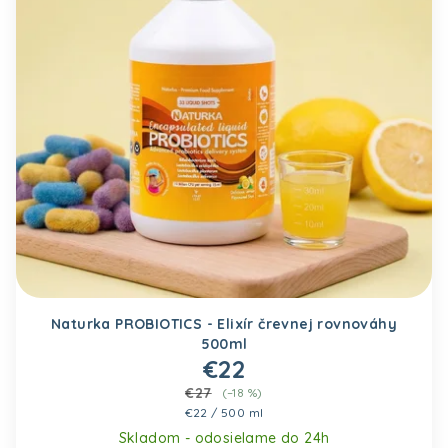
Naturka PROBIOTICS - Elixír črevnej rovnováhy
500ml
€22
€27
(–18 %)
Jednotková cena:
€22 / 500 ml
Skladom - odosielame do 24h