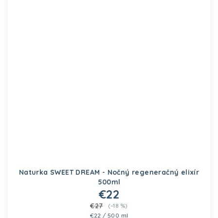
Naturka SWEET DREAM - Nočný regeneračný elixír
500ml
€22
€27
(–18 %)
Jednotková cena:
€22 / 500 ml