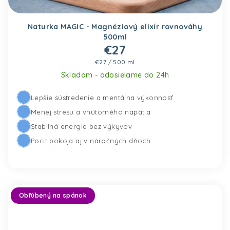
Naturka MAGIC - Magnéziový elixír rovnováhy
500ml
€27
Jednotková cena:
€27 / 500 ml
Skladom - odosielame do 24h
Lepšie sústredenie a mentálna výkonnosť
Pridať do košíka
Menej stresu a vnútorného napätia
Stabilná energia bez výkyvov
Pocit pokoja aj v náročných dňoch
Obľúbený na spánok
Prie