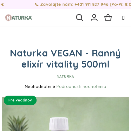
Prejsť na obsah
📞 Zavolajte nám: +421 911 827 946 (Po-Pi: 8:00-17:00)
Nákupn
Hľadať
Prihlásenie
Naturka VEGAN - Ranný
elixír vitality 500ml
NATURKA
Priemerné hodnotenie produktu je 0,0 z 5 hviezdičie
Neohodnotené
Podrobnosti hodnotenia
Pre vegánov