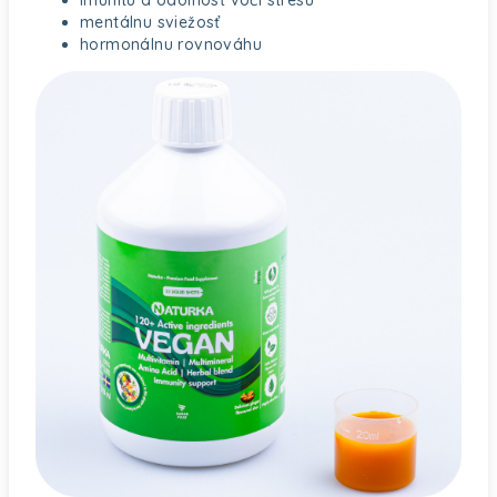
imunitu a odolnosť voči stresu
mentálnu sviežosť
hormonálnu rovnováhu