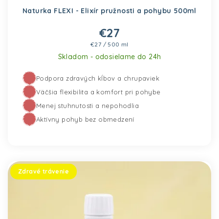
Naturka FLEXI - Elixír pružnosti a pohybu 500ml
€27
Jednotková cena:
€27 / 500 ml
Skladom - odosielame do 24h
Podpora zdravých kĺbov a chrupaviek
Pridať do košíka
Väčšia flexibilita a komfort pri pohybe
Menej stuhnutosti a nepohodlia
Aktívny pohyb bez obmedzení
Zdravé trávenie
Prie