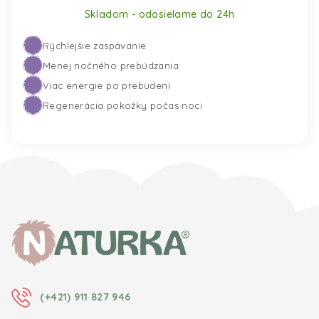
Skladom - odosielame do 24h
Rýchlejšie zaspávanie
Pridať do košíka
Menej nočného prebúdzania
Viac energie po prebudení
Regenerácia pokožky počas noci
Zápätie
(+421) 911 827 946