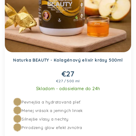
Naturka BEAUTY - Kolagénový elixír krásy 500ml
€27
Jednotková cena:
€27 / 500 ml
Skladom - odosielame do 24h
Pevnejšia a hydratovaná pleť
Pridať do košíka
Menej vrások a jemných liniek
Silnejšie vlasy a nechty
Prirodzený glow efekt zvnútra