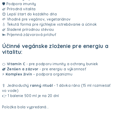
🛡️ Podpora imunity
🌿 Prírodná vitalita
😊 Lepší štart do každého dňa
🌱 Vhodné pre vegánov, vegetariánov
💧 Tekutá forma pre rýchlejšie vstrebávanie a účinok
🌿 Sladené prírodnou stéviou
🫚 Príjemná zázvorová príchuť
Účinné vegánske zloženie pre energiu a
vitalitu:
🍊
Vitamín C
- pre podporu imunity a ochrany buniek
🌿 Ženšen a zázvor
- pre energiu a výkonnosť
⚡
Komplex živín
– podpora organizmu
🥄 Jednoduchý
ranný rituál
- 1 dávka ráno (15 ml rozmiešať
vo vode)
👉 1 balenie 500 ml je na 20 dní
Položka bola vypredaná…